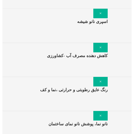
نانو2
م نانو برای مبلمان
×
م نانو برای کیف و کفش
اسپری نانو شیشه
م نانو برای لباس
م نانو برای فرش
×
م نانو برای خودرو
کاهش دهنده مصرف آب -کشاورزی
م نانو برای پیراهن
×
رنگ عایق رطوبتی و حرارتی ،نما و کف
×
نانو نما، پوشش نانو نمای ساختمان