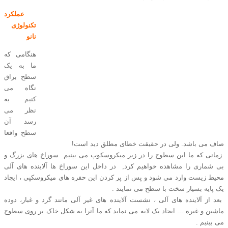
عملکرد
تکنولوژی
نانو
هنگامی که
ما به یک
سطح براق
نگاه می
کنیم به
نظر می
رسد آن
سطح واقعا
صاف می باشد. ولی در حقیقت خطای مطلق دید است!
زمانی که ما این سطوح را در زیر میکروسکوپ می بینیم سوراخ های بزرگ و
بی شماری را مشاهده خواهیم کرد, در داخل این سوراخ ها آلاینده های آلی
محیط زیست وارد می شود و پس از پر کردن این حفره های میکروسکپی ، ایجاد
یک پایه بسیار سخت با سطح می نمایند .
بعد از آلاینده های آلی ، نشست آلاینده های غیر آلی مانند گرد و غبار، دوده
ماشین و غیره ... ایجاد یک لایه می نماید که ما آنرا به شکل خاک بر روی سطوح
می بینیم .