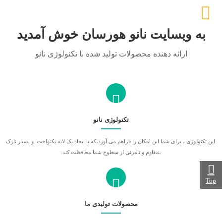
به وبسایت نانو هورسان خوش آمدید
ارائه دهنده محصولات تولید شده با تکنولوژی نانو
تکنولوژی نانو
این تکنولوژی ، برای شما این امکان را فراهم می آورد،که با ایجاد یک لایه یکنواخت و بسیار نازک
،مقاوم و نامرئی از سطوح شما محافظت کند.
Top
ولات صنعتی
محصولات خودرویی
محصولات تولیدی ما
نانو پارچه، منسوجات
نانو خودرو، ضد لک