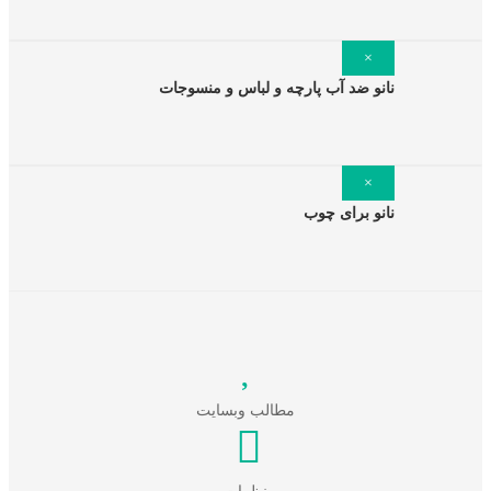
×
نانو ضد آب پارچه و لباس و منسوجات
×
نانو برای چوب
مطالب وبسایت