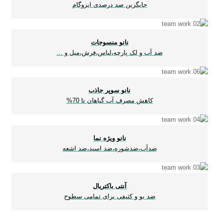
جایگزین صد درصدی ایزوگام
نانو منسوجات
ضد آب و لک پارچه،لباس،فرش،مبل و ...
نانو سوپر جاذب
کاهش مصرف آب گیاهان تا 70%
نانو ویژه نما
ضدآب،ضدشوره،ضد اسید،ضد اشعه
آنتی باکتریال
ضد بو و کثیفی برای تمامی سطوح