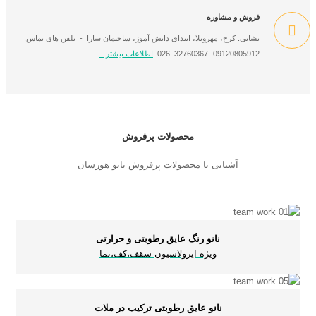
فروش و مشاوره
نشانی: کرج، مهرویلا، ابتدای دانش آموز، ساختمان سارا - تلفن های تماس:
09120805912- 32760367 026
اطلاعات بیشتر...
محصولات پرفروش
آشنایی با محصولات پرفروش نانو هورسان
نانو رنگ عایق رطوبتی و حرارتی
ویژه ایزولاسیون سقف،کف،نما
نانو عایق رطوبتی ترکیب در ملات