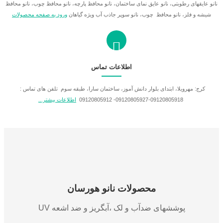
سوپر جاذب کشاورزی
نانو شیشه خودرو
نانو عایقهای رطوبتی، نانو عایق نمای ساختمان، نانو محافظ پارچه، نانو محافظ چوب، نانو محافظ
شیشه و فلز، نانو محافظ چوب، نانو سوپر جاذب آب ویژه گیاهان
ورود به صفحه محصولات
نانو پوشش آنتی باکتريال
نانو محافظ و براق کننده لاستیک
نانو چوب
محافظ،تمیز و براق کننده داشبورد
نانو فلز و کروم
شامپو نانو ،محافظ رنگ خودرو
نانو شیشه ساختمان
شامپو کارواش خشک نانو
اطلاعات تماس
نانو فایبرگلس
محصولات خانگی
کرج: مهرویلا، ابتدای بلوار دانش آموز، ساختمان سارا، طبقه سوم تلفن های تماس :
نانو پوشش تصفیه کننده هوا
نانو برای کیف و کفش
09120805918-09120805927- 09120805912
اطلاعات بیشتر...
نانو پارچه و منسوجات
محافظ چوب،چرم و ام دی اف
ضد بوی سرویس و حمام
ضد لک کاشی و سرامیک
ضد بوی پارچه و منسوجات
لکه بر مبل و فرش
محصولات نانو هورسان
ضد بوی کفش
پوششهای ضدآب و لک ،آبگریز و ضد اشعه UV